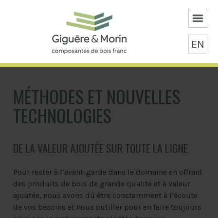
EN
MÉTHODES ET NOUVELLES
TECHNOLOGIES
DE LA VALEUR AJOUTÉE SUR TOUTE LA LIGNE
Pour rester à l’avant-garde dans le domaine en offrant
des produits de bois de grande qualité et à valeur
ajoutée, nous avons dû être constamment à l’écoute
de vos besoins et nous outiller pour en faire toujours