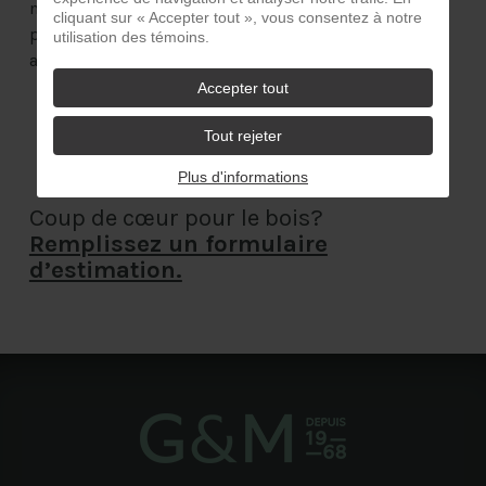
principalement
nous créons pour vous les
cliquant sur « Accepter tout », vous consentez à notre
destinés aux
pièces sur mesure dont vous
utilisation des témoins.
fabricants de
avez besoin!
meubles, mais
Accepter tout
répondent aussi aux
Tout rejeter
besoins d’autres
secteurs.
Plus d'informations
Coup de cœur pour le bois?
Remplissez un formulaire
d’estimation.