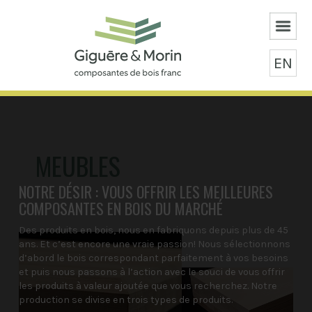
EN
MEUBLES
NOTRE DÉSIR : VOUS OFFRIR LES MEILLEURES
COMPOSANTES EN BOIS DU MARCHÉ
Des produits en bois, nous en fabriquons depuis plus de 45
ans. Et c’est encore une vraie passion! Nous sélectionnons
d’abord le bois correspondant parfaitement à vos besoins
et puis nous passons à l’action avec le souci de vous offrir
les produits à valeur ajoutée que vous recherchez. Notre
production se divise en trois types de produits.