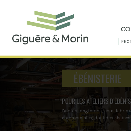
PRO
ÉBÉNISTERIE
POUR LES ATELIERS D’ÉBÉNI
Depuis longtemps, nous fabriqu
commerciales, dont des chaînes 