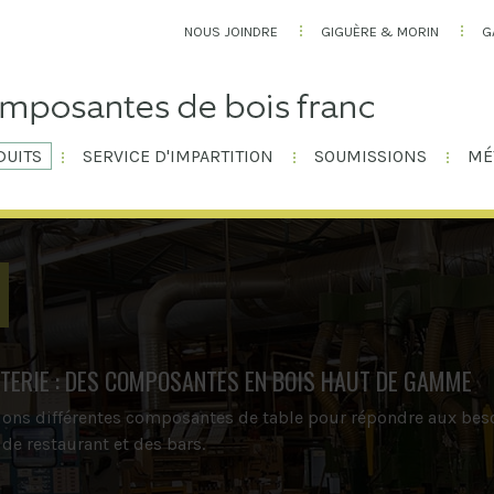
NOUS JOINDRE
GIGUÈRE & MORIN
G
DUITS
SERVICE D'IMPARTITION
SOUMISSIONS
MÉ
STERIE : DES COMPOSANTES EN BOIS HAUT DE GAMME
ons différentes composantes de table pour répondre aux beso
de restaurant et des bars.